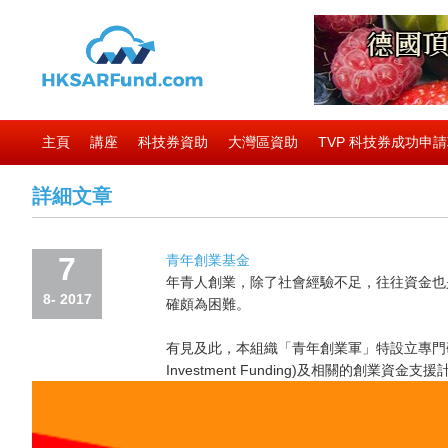
主頁
講座
科技券資助
大灣區資助
TVP 科技券成功申
詳細文章
7
青年創業基金
年青人創業，除了社會經驗不足，往往資金也
8- 2017
確頗為困難。
有見及此，本組織「青年創業軍」特設立專門研究小組，為青
Investment Funding)及相關的創業資金支援計劃資訊