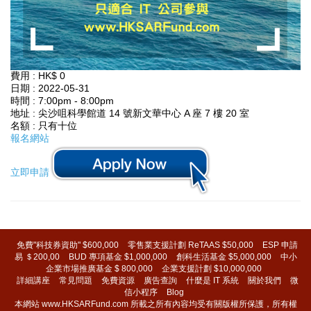
費用 : HK$ 0
日期 : 2022-05-31
時間 : 7:00pm - 8:00pm
地址 : 尖沙咀科學館道 14 號新文華中心 A 座 7 樓 20 室
名額 : 只有十位
報名網站
立即申請
免費"科技券資助" $600,000
零售業支援計劃 ReTAAS $50,000
ESP 申請
易 ＄200,00
BUD 專項基金 $1,000,000
創科生活基金 $5,000,000
中小
企業市場推廣基金 $ 800,000
企業支援計劃 $10,000,000
詳細講座
常見問題
免費資源
廣告查詢
什麼是 IT 系統
關於我們
微
信小程序
Blog
本網站 www.HKSARFund.com 所載之所有內容均受有關版權所保護，所有權