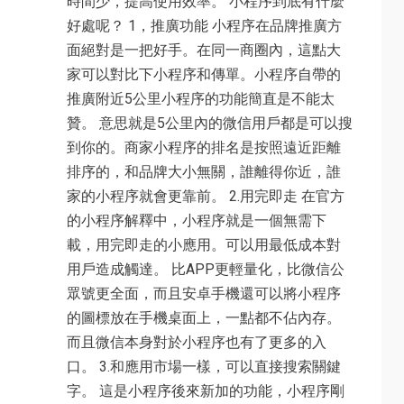
時間少，提高使用效率。 小程序到底有什麼
好處呢？ 1，推廣功能 小程序在品牌推廣方
面絕對是一把好手。在同一商圈內，這點大
家可以對比下小程序和傳單。小程序自帶的
推廣附近5公里小程序的功能簡直是不能太
贊。 意思就是5公里內的微信用戶都是可以搜
到你的。商家小程序的排名是按照遠近距離
排序的，和品牌大小無關，誰離得你近，誰
家的小程序就會更靠前。 2.用完即走 在官方
的小程序解釋中，小程序就是一個無需下
載，用完即走的小應用。可以用最低成本對
用戶造成觸達。 比APP更輕量化，比微信公
眾號更全面，而且安卓手機還可以將小程序
的圖標放在手機桌面上，一點都不佔內存。
而且微信本身對於小程序也有了更多的入
口。 3.和應用市場一樣，可以直接搜索關鍵
字。 這是小程序後來新加的功能，小程序剛