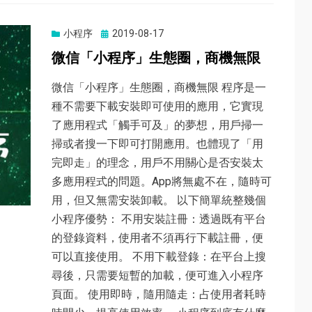
小程序
Posted
2019-08-17
on
微信「小程序」生態圈，商機無限
微信「小程序」生態圈，商機無限 程序是一
種不需要下載安裝即可使用的應用，它實現
了應用程式「觸手可及」的夢想，用戶掃一
掃或者搜一下即可打開應用。也體現了「用
完即走」的理念，用戶不用關心是否安裝太
多應用程式的問題。App將無處不在，隨時可
用，但又無需安裝卸載。 以下簡單統整幾個
小程序優勢： 不用安裝註冊：透過既有平台
的登錄資料，使用者不須再行下載註冊，便
可以直接使用。 不用下載登錄：在平台上搜
尋後，只需要短暫的加載，便可進入小程序
頁面。 使用即時，隨用隨走：占使用者耗時