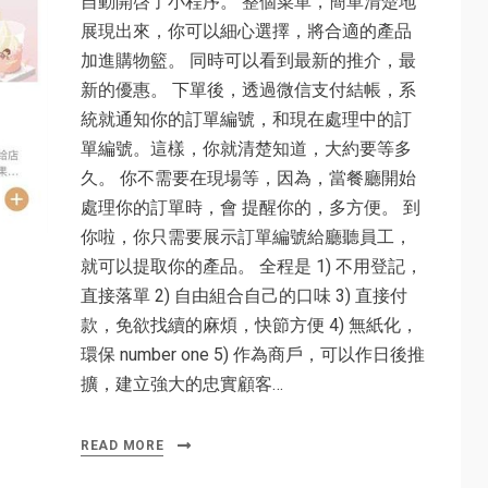
自動開啓了小程序。 整個菜單，簡單清楚地
展現出來，你可以細心選擇，將合適的產品
加進購物籃。 同時可以看到最新的推介，最
新的優惠。 下單後，透過微信支付結帳，系
統就通知你的訂單編號，和現在處理中的訂
單編號。這樣，你就清楚知道，大約要等多
久。 你不需要在現場等，因為，當餐廳開始
處理你的訂單時，會 提醒你的，多方便。 到
你啦，你只需要展示訂單編號給廳聽員工，
就可以提取你的產品。 全程是 1) 不用登記，
直接落單 2) 自由組合自己的口味 3) 直接付
款，免欲找續的麻煩，快節方便 4) 無紙化，
環保 number one 5) 作為商戶，可以作日後推
擴，建立強大的忠實顧客…
READ MORE