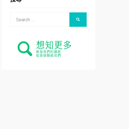
Search
SEARCH
for: