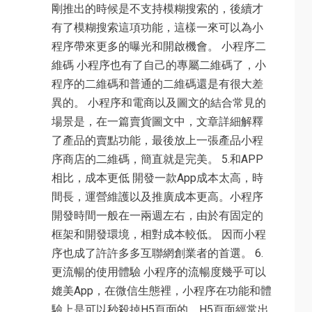
剛推出的時候是不支持模糊搜索的，後續才
有了模糊搜索這項功能，這樣一來可以為小
程序帶來更多的曝光和開啟機會。 小程序二
維碼 小程序也有了自己的專屬二維碼了，小
程序的二維碼和普通的二維碼還是有很大差
異的。 小程序和電商以及圖文的結合常見的
場景是，在一篇賣貨圖文中，文章詳細解釋
了產品的賣點功能，最後放上一張產品小程
序商店的二維碼，簡直就是完美。 5.和APP
相比，成本更低 開發一款App成本太高，時
間長，運營維護以及推廣成本更高。小程序
開發時間一般在一兩週左右，由於有固定的
框架和開發環境，相對成本較低。 因而小程
序也成了許許多多互聯網創業者的首選。 6.
更流暢的使用體驗 小程序的流暢度幾乎可以
媲美App，在微信生態裡，小程序在功能和體
驗上是可以秒殺掉H5頁面的，H5頁面經常出