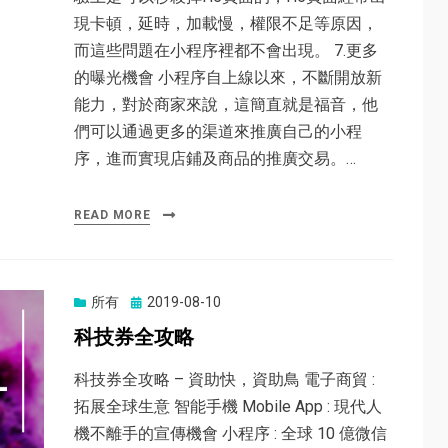
現卡頓，延時，加載慢，權限不足等原因，
而這些問題在小程序裡都不會出現。 7.更多
的曝光機會 小程序自上線以來，不斷開放新
能力，對於商家來說，這簡直就是福音，他
們可以通過更多的渠道來推廣自己的小程
序，進而實現店鋪及商品的推廣交易。…
READ MORE
所有
Posted
2019-08-10
on
科技券全攻略
科技券全攻略 – 資助快，資助鳥 電子商貿 :
拓展全球生意 智能手機 Mobile App : 現代人
機不離手的宣傳機會 小程序 : 全球 10 億微信